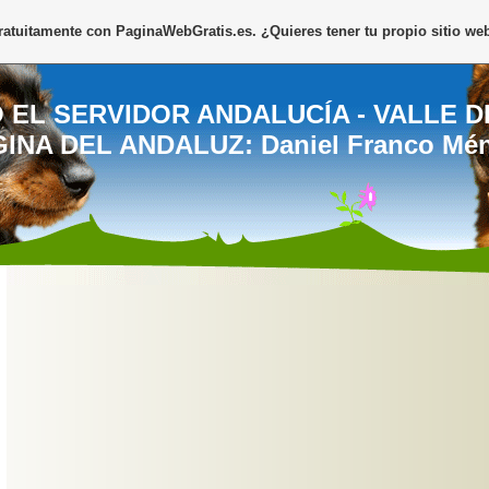
gratuitamente con
PaginaWebGratis.es
. ¿Quieres tener tu propio sitio we
 EL SERVIDOR ANDALUCÍA - VALLE D
INA DEL ANDALUZ: Daniel Franco Mé