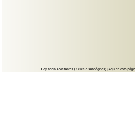
Hoy habia 4 visitantes (7 clics a subpáginas) ¡Aqui en esta págin